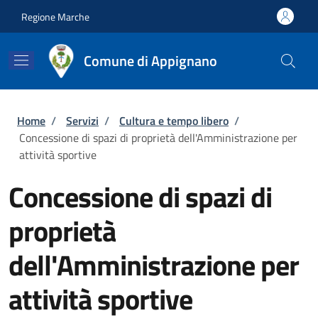
Salta al contenuto principale
Skip to footer content
Regione Marche
Comune di Appignano
Briciole di pane
Home
/
Servizi
/
Cultura e tempo libero
/
Concessione di spazi di proprietà dell'Amministrazione per
attività sportive
Concessione di spazi di
proprietà
dell'Amministrazione per
attività sportive