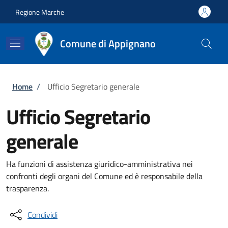
Salta al contenuto principale
Skip to footer content
Regione Marche
Comune di Appignano
Briciole di pane
Home
/
Ufficio Segretario generale
Ufficio Segretario
generale
Ha funzioni di assistenza giuridico-amministrativa nei
confronti degli organi del Comune ed è responsabile della
trasparenza.
Condividi