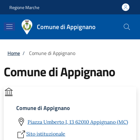
Salta al contenuto principale
Skip to footer content
Regione Marche
Comune di Appignano
Briciole di pane
Home
/
Comune di Appignano
Comune di Appignano
Comune di Appignano
Piazza Umberto I, 13 62010 Appignano (MC)
Sito istituzionale