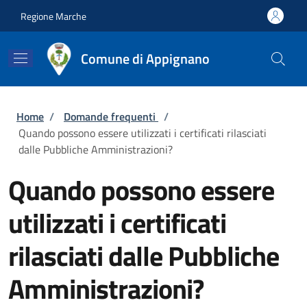
Salta al contenuto principale
Skip to footer content
Regione Marche
Comune di Appignano
Briciole di pane
Home
/
Domande frequenti
/
Quando possono essere utilizzati i certificati rilasciati
dalle Pubbliche Amministrazioni?
Quando possono essere
utilizzati i certificati
rilasciati dalle Pubbliche
Amministrazioni?