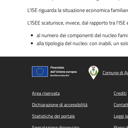
L’ISE riguarda la situazione economica familia
L’ISEE scaturisce, invece, dal
rapporto tra l'
ISE 
al numero dei componenti del nucleo famil
alla tipologia del nucleo: con inabili, un sol
Comune di A
Footer menu
Area riservata
Crediti
Dichiarazione di accessibilità
Contatt
Statistiche del portale
Leggi l
Segnalazione disservizio
Piano d