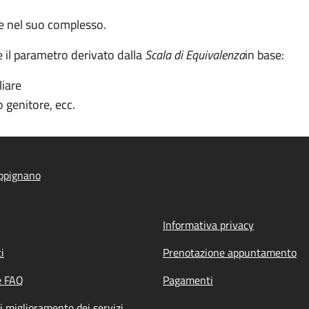
re nel suo complesso.
e il parametro derivato dalla
Scala di Equivalenza
in base:
iare
o genitore, ecc.
ppignano
Informativa privacy
i
Prenotazione appuntamento
e FAQ
Pagamenti
i miglioramento dei servizi