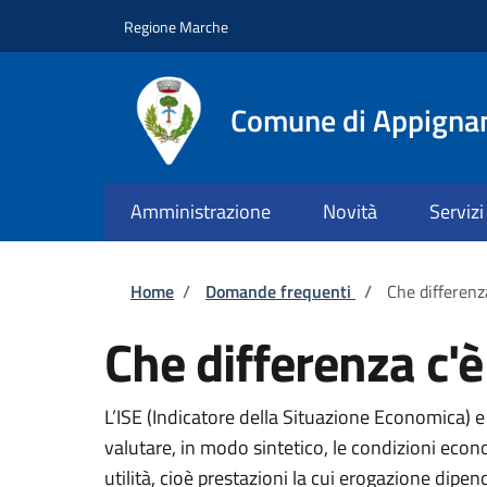
Salta al contenuto principale
Skip to footer content
Regione Marche
Comune di Appigna
Amministrazione
Novità
Servizi
Briciole di pane
Home
/
Domande frequenti
/
Che differenza
Che differenza c'è 
L’ISE (Indicatore della Situazione Economica) 
valutare, in modo sintetico, le condizioni econ
utilità, cioè prestazioni la cui erogazione dipe